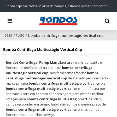
Sendo especializados na área de bombas, estamos aptos a fornecer aos nossos clientes produtos, serviços e soluções de alta qualidade para o abastecimento de água.
casa
tudo
/
/
bomba centrífuga multiestágio vertical cnp
Bomba Centrífuga Multiestágio Vertical Cnp
Rondos Centrifugal Pump Manufacturer
é um fabricante e
fornecedor profissional na China de
bomba centrífuga
multiestágio vertical cnp
, nós fornecemos fábrica
bomba
centrífuga multiestágio vertical cnp
de atacado personalizado,
marca privada
bomba centrífuga multiestágio vertical cnp
e
bomba centrífuga multiestágio vertical cnp
manufatura por
contrato. Entre em contato conosco agora para obter a melhor
cotação para
bomba centrífuga multiestágio vertical cnp
,
vamos responder em tempo hábil, não somos o menor preço de
bomba centrífuga multiestágio vertical cnp
, mas iremos
fornecer-lhe um melhor serviço.